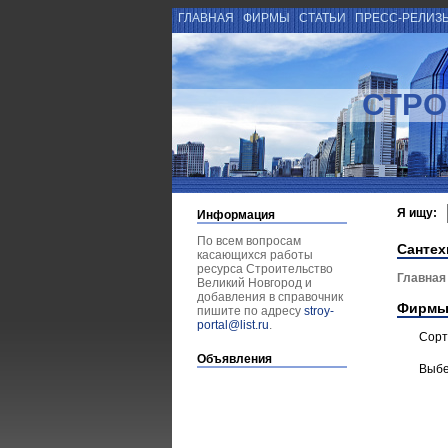
ГЛАВНАЯ
ФИРМЫ
СТАТЬИ
ПРЕСС-РЕЛИЗ
СТРО
Я ищу:
Информация
По всем вопросам
Сантех
касающихся работы
ресурса Строительство
Главная
Великий Новгород и
добавления в справочник
Фирмы
пишите по адресу
stroy-
portal@list.ru
.
Сорт
Объявления
Выбе