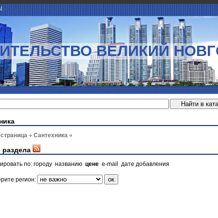
Ы
ИТЕЛЬСТВО ВЕЛИКИЙ НОВ
ника
 страница
Сантехника
 раздела
ировать по:
городу
названию
цене
e-mail
дате добавления
рите регион: