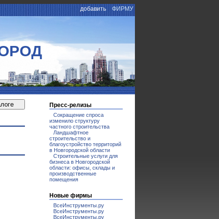
добавить
ФИРМУ
ГОРОД
Пресс-релизы
Сокращение спроса
изменило структуру
частного строительства
Ландшафтное
строительство и
благоустройство территорий
в Новгородской области
Строительные услуги для
бизнеса в Новгородской
области: офисы, склады и
производственные
помещения
Новые фирмы
ВсеИнструменты.ру
ВсеИнструменты.ру
ВсеИнструменты.ру