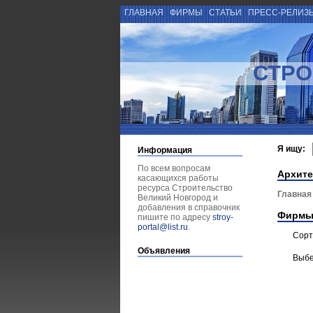
ГЛАВНАЯ
ФИРМЫ
СТАТЬИ
ПРЕСС-РЕЛИЗ
СТРО
Я ищу:
Информация
По всем вопросам
Архите
касающихся работы
ресурса Строительство
Главная
Великий Новгород и
добавления в справочник
Фирмы
пишите по адресу
stroy-
portal@list.ru
.
Сорт
Объявления
Выбе