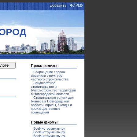
добавить
ФИРМУ
ГОРОД
Пресс-релизы
Сокращение спроса
изменило структуру
частного строительства
Ландшафтное
строительство и
благоустройство территорий
в Новгородской области
Строительные услуги для
бизнеса в Новгородской
области: офисы, склады и
производственные
помещения
Новые фирмы
ВсеИнструменты.ру
ВсеИнструменты.ру
ВсеИнструменты.ру