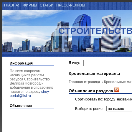
ГЛАВНАЯ
ФИРМЫ
СТАТЬИ
ПРЕСС-РЕЛИЗЫ
СТРОИТЕЛЬСТВ
Я ищу:
Информация
По всем вопросам
Кровельные материалы
касающихся работы
ресурса Строительство
Главная страница
Кровельные ма
Великий Новгород и
добавления в справочник
Объявления раздела
пишите по адресу
stroy-
portal@list.ru
.
Сортировать по:
городу
названи
Объявления
Выберите регион: